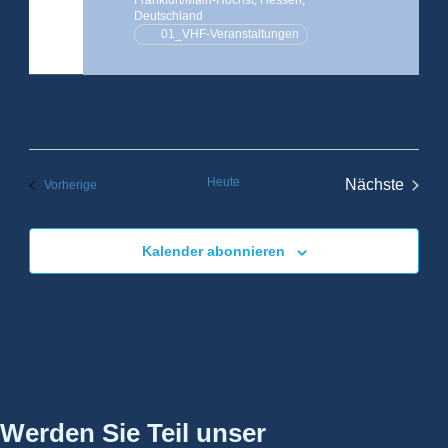
Frankfurt/Main-Höchst, Hessen,
Deutschland
01_VHF-Veranstaltungen
Heute
Nächste
Veranstaltungen
Vorherige
Veranstal
Kalender abonnieren
Werden Sie Teil unser