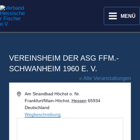
Zum
Inhalt
MENÜ
springen
VEREINSHEIM DER ASG FFM.-
SCHWANHEIM 1960 E. V.
« Alle Veranstaltungen
Adresse
Am Strandbad Höchst o. Nr.
Frankfurt/Main-Höchst
,
Hessen
65934
Deutschland
Wegbeschreibung